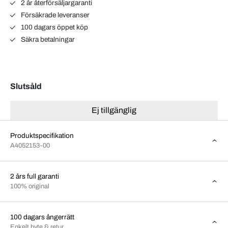
2 år återförsäljargaranti
Försäkrade leveranser
100 dagars öppet köp
Säkra betalningar
Slutsåld
Ej tillgänglig
Produktspecifikation
A4052153-00
2 års full garanti
100% original
100 dagars ångerrätt
Enkelt byte & retur