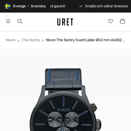
ra betalningar
Sverige • Svenska
Alltid garanti
Snabb och säker leverans
Nixon
The Sentry
Nixon The Sentry Svart/Läder Ø42 mm A4052153-00