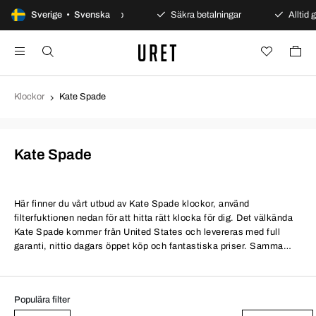
Sverige • Svenska
100 dagars öppet köp
Säkra betalningar
Alltid g
Klockor
Kate Spade
Kate Spade
Här finner du vårt utbud av Kate Spade klockor, använd
filterfuktionen nedan för att hitta rätt klocka för dig. Det välkända
Kate Spade kommer från United States och levereras med full
garanti, nittio dagars öppet köp och fantastiska priser. Samma
villkor till bättre priser.
Populära filter