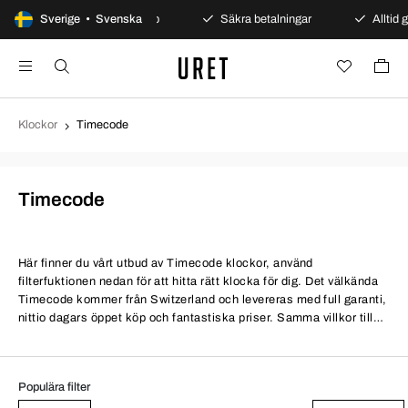
Sverige • Svenska
100 dagars öppet köp
Säkra betalningar
Alltid g
Klockor
Timecode
Timecode
Här finner du vårt utbud av Timecode klockor, använd
filterfuktionen nedan för att hitta rätt klocka för dig. Det välkända
Timecode kommer från Switzerland och levereras med full garanti,
nittio dagars öppet köp och fantastiska priser. Samma villkor till
bättre priser.
Populära filter