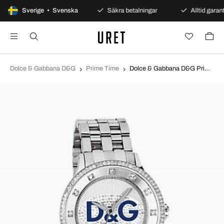
100 dagars öppet köp
Sverige • Svenska
Säkra betalningar
Alltid garant
Dolce & Gabbana D&G
Prime Time
Dolce & Gabbana D&G Prime Time Silverfärgad/Stål Ø45 mm DW0133