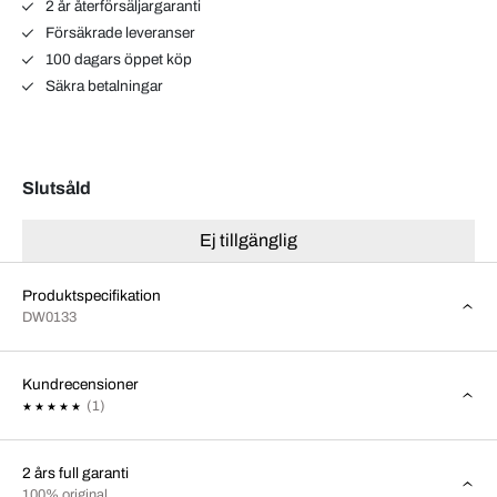
2 år återförsäljargaranti
Försäkrade leveranser
100 dagars öppet köp
Säkra betalningar
Slutsåld
Ej tillgänglig
Produktspecifikation
DW0133
Kundrecensioner
(1)
2 års full garanti
100% original