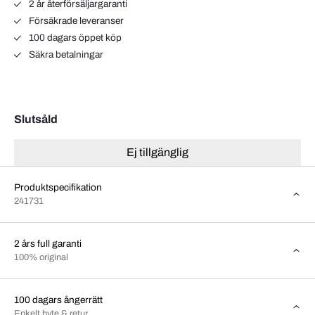
2 år återförsäljargaranti
Försäkrade leveranser
100 dagars öppet köp
Säkra betalningar
Slutsåld
Ej tillgänglig
Produktspecifikation
241731
2 års full garanti
100% original
100 dagars ångerrätt
Enkelt byte & retur