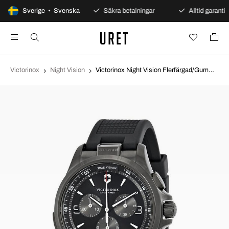
100 dagars öppet köp
Sverige • Svenska
Säkra betalningar
Alltid garanti
Victorinox
Night Vision
Victorinox Night Vision Flerfärgad/Gummi Ø42 mm 241731