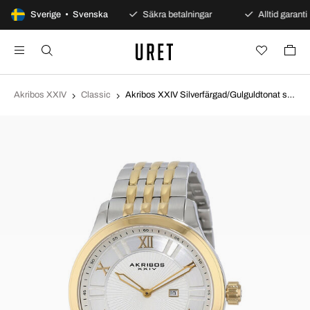
100 dagars öppet köp
Sverige • Svenska
Säkra betalningar
Alltid garanti
Akribos XXIV
Classic
Akribos XXIV Silverfärgad/Gulguldtonat stål Ø45 mm AK594TTG