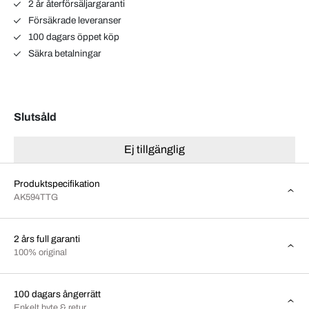
2 år återförsäljargaranti
Försäkrade leveranser
100 dagars öppet köp
Säkra betalningar
Slutsåld
Ej tillgänglig
Produktspecifikation
AK594TTG
2 års full garanti
100% original
100 dagars ångerrätt
Enkelt byte & retur