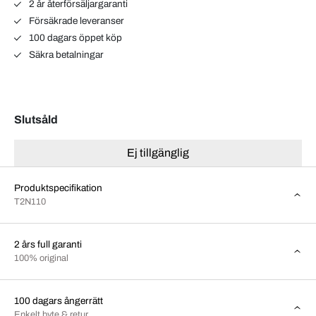
2 år återförsäljargaranti
Försäkrade leveranser
100 dagars öppet köp
Säkra betalningar
Slutsåld
Ej tillgänglig
Produktspecifikation
T2N110
2 års full garanti
100% original
100 dagars ångerrätt
Enkelt byte & retur