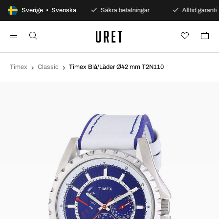
100 dagars öppet köp
Sverige • Svenska
Säkra betalningar
Alltid garanti
Timex
Classic
Timex Blå/Läder Ø42 mm T2N110