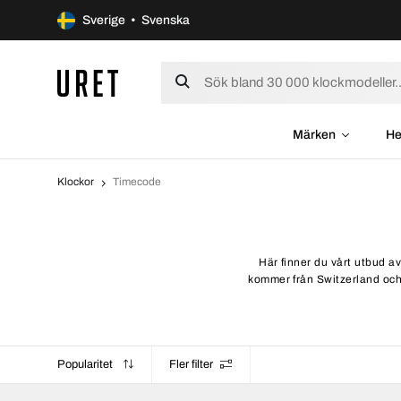
Sverige • Svenska
Märken
He
Klockor
Timecode
Här finner du vårt utbud av
kommer från Switzerland och l
Popularitet
Fler filter