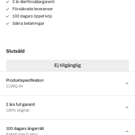
2 år återförsäljargaranti
Försäkrade leveranser
100 dagars öppet köp
Säkra betalningar
Slutsåld
Ej tillgänglig
Produktspecifikation
1129Q.04
2 års full garanti
100% original
100 dagars ångerrätt
Enkelt byte & retur