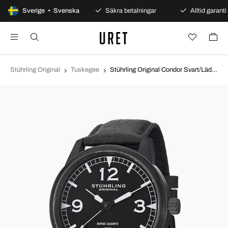
100 dagars öppet köp
Sverige • Svenska
Säkra betalningar
Alltid garanti
Stührling Original
Tuskegee
Stührling Original Condor Svart/Läder Ø48 mm 1129Q.04