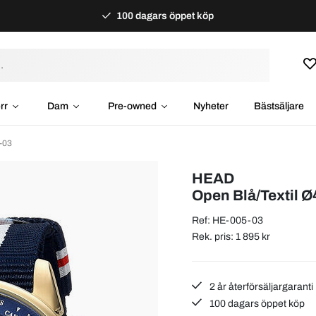
100 dagars öppet köp
rr
Dam
Pre-owned
Nyheter
Bästsäljare
-03
HEAD
Open Blå/Textil 
Ref: HE-005-03
Rek. pris: 1 895 kr
2 år återförsäljargaranti
100 dagars öppet köp