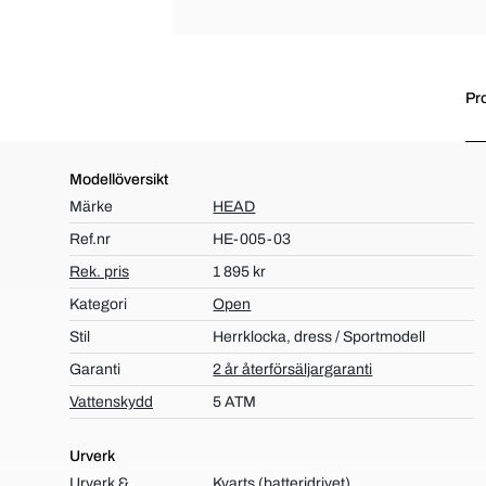
Pr
Modellöversikt
Märke
HEAD
Ref.nr
HE-005-03
Rek. pris
1 895 kr
Kategori
Open
Stil
Herrklocka, dress / Sportmodell
Garanti
2 år återförsäljargaranti
Vattenskydd
5 ATM
Urverk
Urverk &
Kvarts (batteridrivet)