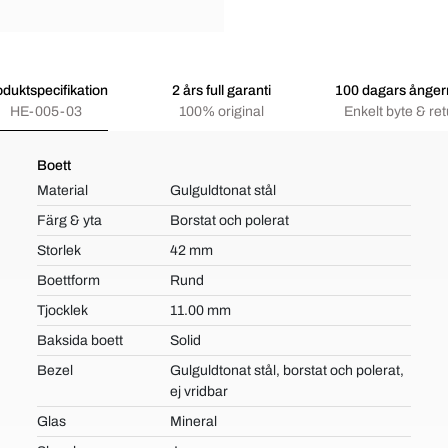
oduktspecifikation
2 års full garanti
100 dagars ångerr
HE-005-03
100% original
Enkelt byte & ret
Boett
Material
Gulguldtonat stål
Färg & yta
Borstat och polerat
Storlek
42 mm
Boettform
Rund
Tjocklek
11.00 mm
Baksida boett
Solid
Bezel
Gulguldtonat stål, borstat och polerat,
ej vridbar
Glas
Mineral