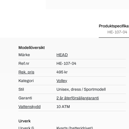
Produktspecifika
HE-107-04
Modellöversikt
Märke
HEAD
Ref.nr
HE-107-04
Rek. pris
495 kr
Kategori
Volley
Stil
Unisex, dress / Sportmodell
Garanti
2 år återförsäljargaranti
Vattenskydd
10 ATM
Urverk
Urverk &
Kvarts (batteridrivet)