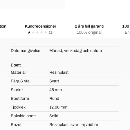
tion
Kundrecensioner
2 års full garanti
100 
(1)
100% original
Enk
Datumangivelse
Månad, veckodag och datum
Boett
Material
Resinplast
Färg & yta
Svart
Storlek
45 mm
Boettform
Rund
Tjocklek
12.00 mm
Baksida boett
Solid
Bezel
Resinplast, svart, ej vridbar