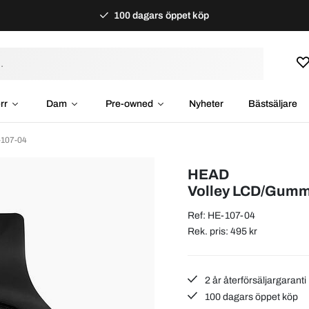
100 dagars öppet köp
rr
Dam
Pre-owned
Nyheter
Bästsäljare
107-04
HEAD
Volley LCD/Gum
Ref: HE-107-04
Rek. pris: 495 kr
2 år återförsäljargaranti
100 dagars öppet köp