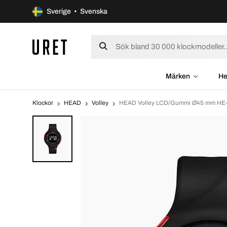
Sverige • Svenska
Märken
He
Klockor
HEAD
Volley
HEAD Volley LCD/Gummi Ø45 mm HE-