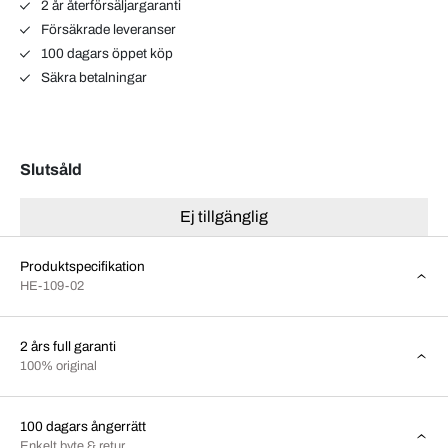
2 år återförsäljargaranti
Försäkrade leveranser
100 dagars öppet köp
Säkra betalningar
Slutsåld
Ej tillgänglig
Produktspecifikation
HE-109-02
2 års full garanti
100% original
100 dagars ångerrätt
Enkelt byte & retur