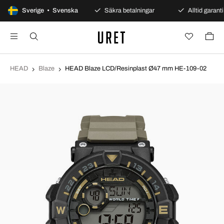
100 dagars öppet köp
Sverige • Svenska
Säkra betalningar
Alltid garanti
HEAD
Blaze
HEAD Blaze LCD/Resinplast Ø47 mm HE-109-02