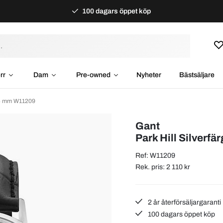
100 dagars öppet köp
rr
Dam
Pre-owned
Nyheter
Bästsäljare
Ø44 mm W11209
Gant
Park Hill Silverf
Ref: W11209
Rek. pris: 2 110 kr
2 år återförsäljargaranti
100 dagars öppet köp