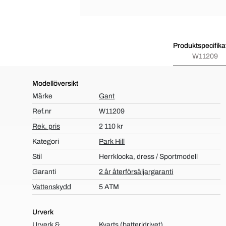
Produktspecifika
W11209
Modellöversikt
Märke
Gant
Ref.nr
W11209
Rek. pris
2 110 kr
Kategori
Park Hill
Stil
Herrklocka, dress / Sportmodell
Garanti
2 år återförsäljargaranti
Vattenskydd
5 ATM
Urverk
Urverk &
Kvarts (batteridrivet)