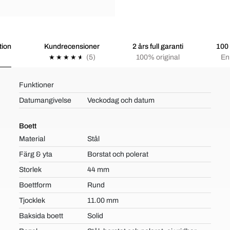
tion
Kundrecensioner
2 års full garanti
100 
(5)
100% original
Enk
Funktioner
Datumangivelse
Veckodag och datum
Boett
Material
Stål
Färg & yta
Borstat och polerat
Storlek
44 mm
Boettform
Rund
Tjocklek
11.00 mm
Baksida boett
Solid