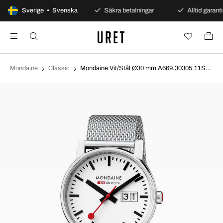
100 dagars öppet köp
Sverige • Svenska
Säkra betalningar
Alltid garanti
Mondaine
Classic
Mondaine Vit/Stål Ø30 mm A669.30305.11SBM