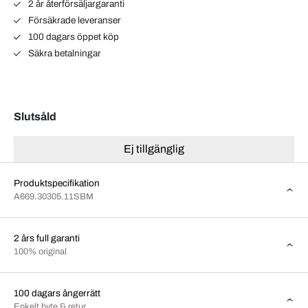
2 år återförsäljargaranti
Försäkrade leveranser
100 dagars öppet köp
Säkra betalningar
Slutsåld
Ej tillgänglig
Produktspecifikation
A669.30305.11SBM
2 års full garanti
100% original
100 dagars ångerrätt
Enkelt byte & retur