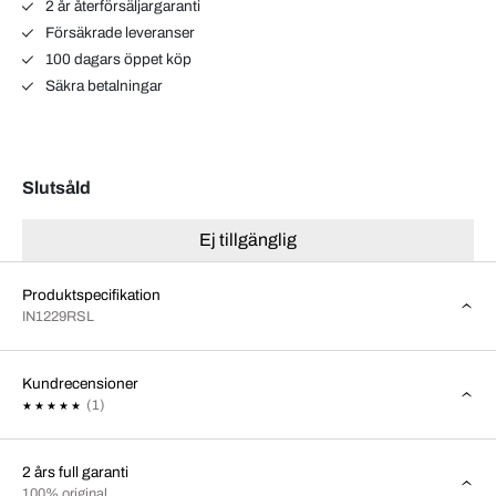
2 år återförsäljargaranti
Försäkrade leveranser
100 dagars öppet köp
Säkra betalningar
Slutsåld
Ej tillgänglig
Produktspecifikation
IN1229RSL
Kundrecensioner
(1)
2 års full garanti
100% original