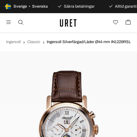
100 dagars öppet köp
Sverige • Svenska
Säkra betalningar
Alltid garanti
Ingersoll
Classic
Ingersoll Silverfärgad/Läder Ø44 mm IN1229RSL