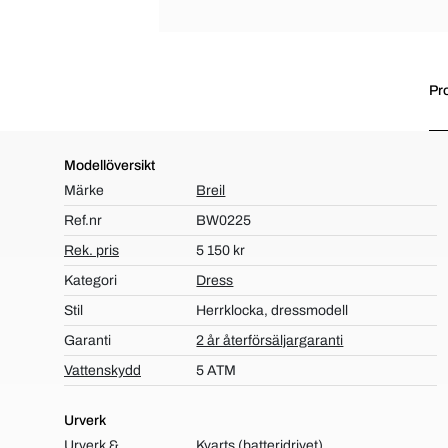
Pr
Modellöversikt
Märke
Breil
Ref.nr
BW0225
Rek. pris
5 150 kr
Kategori
Dress
Stil
Herrklocka, dressmodell
Garanti
2 år återförsäljargaranti
Vattenskydd
5 ATM
Urverk
Urverk &
Kvarts (batteridrivet)