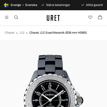
100 dagars öppet köp
Sverige • Svenska
Säkra betalningar
Alltid garanti
Chanel
J12
Chanel J12 Svart/Keramik Ø38 mm H0950