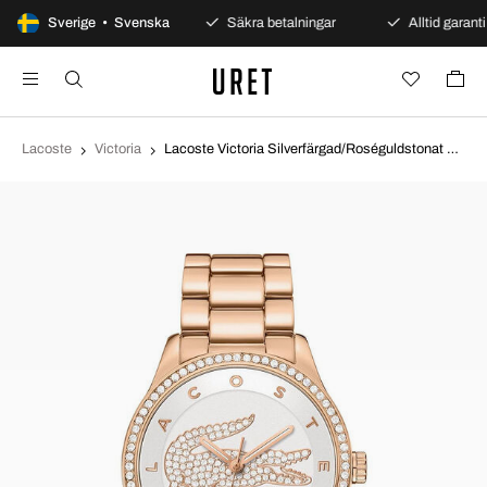
100 dagars öppet köp
Sverige • Svenska
Säkra betalningar
Alltid garanti
Lacoste
Victoria
Lacoste Victoria Silverfärgad/Roséguldstonat stål Ø40 mm 2000828