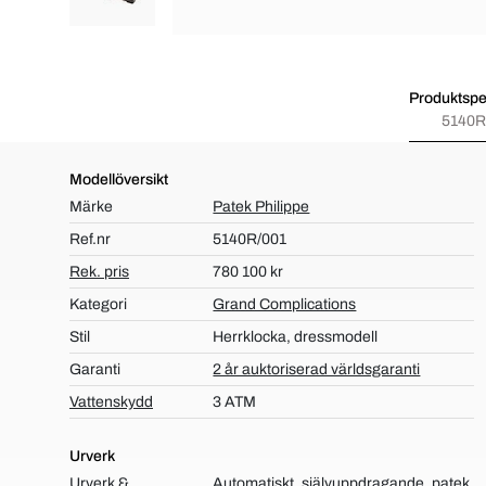
Produktspec
5140R
Modellöversikt
Märke
Patek Philippe
Ref.nr
5140R/001
Rek. pris
780 100 kr
Kategori
Grand Complications
Stil
Herrklocka, dressmodell
Garanti
2 år auktoriserad världsgaranti
Vattenskydd
3 ATM
Urverk
Urverk &
Automatiskt, självuppdragande, patek