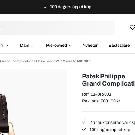
100 dagars öppet köp
rr
Dam
Pre-owned
Nyheter
Bästsäljare
e Grand Complications Brun/Läder Ø37.2 mm 5140R/001
Patek Philippe
Grand Complicat
Ref: 5140R/001
Rek. pris: 780 100 kr
2 år auktoriserad världs
100 dagars öppet köp