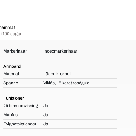
 hemma!
i 100 dagar
Markeringar
Indexmarkeringar
Armband
Material
Läder, krokodil
Spänne
Viklås, 18 karat roséguld
Funktioner
24 timmarsvisning
Ja
Månfas
Ja
Evighetskalender
Ja