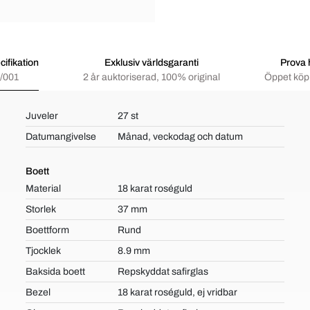
ifikation
Exklusiv världsgaranti
Prova
/001
2 år auktoriserad, 100% original
Öppet köp 
Juveler
27 st
Datumangivelse
Månad, veckodag och datum
Boett
Material
18 karat roséguld
Storlek
37 mm
Boettform
Rund
Tjocklek
8.9 mm
Baksida boett
Repskyddat safirglas
Bezel
18 karat roséguld, ej vridbar