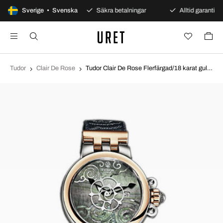
100 dagars öppet köp
Sverige • Svenska
Säkra betalningar
Alltid garanti
Tudor
Clair De Rose
Tudor Clair De Rose Flerfärgad/18 karat gult guld Ø30 mm 35401-MTDBFS