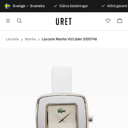
100 dagars öppet köp
Sverige • Svenska
Säkra betalningar
Alltid garanti
Lacoste
Manila
Lacoste Manila Vit/Läder 2000748