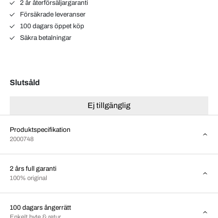
2 år återförsäljargaranti
Försäkrade leveranser
100 dagars öppet köp
Säkra betalningar
Slutsåld
Ej tillgänglig
Produktspecifikation
2000748
2 års full garanti
100% original
100 dagars ångerrätt
Enkelt byte & retur