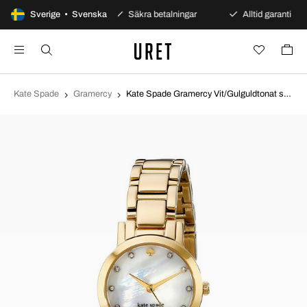
00 dagars öppet köp
Sverige • Svenska
Säkra betalningar
Alltid garanti
Kate Spade
Gramercy
Kate Spade Gramercy Vit/Gulguldtonat stål Ø24 mm 1YRU0145