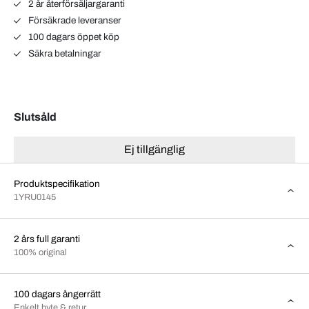
2 år återförsäljargaranti
Försäkrade leveranser
100 dagars öppet köp
Säkra betalningar
Slutsåld
Ej tillgänglig
Produktspecifikation
1YRU0145
2 års full garanti
100% original
100 dagars ångerrätt
Enkelt byte & retur