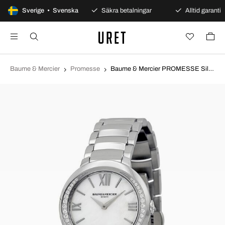
100 dagars öppet köp
Sverige • Svenska
Säkra betalningar
Alltid garanti
Baume & Mercier
Promesse
Baume & Mercier PROMESSE Silverfärgad/Stål Ø30 mm MOA10160