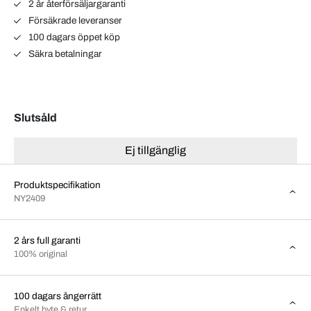
2 år återförsäljargaranti
Försäkrade leveranser
100 dagars öppet köp
Säkra betalningar
Slutsåld
Ej tillgänglig
Produktspecifikation
NY2409
2 års full garanti
100% original
100 dagars ångerrätt
Enkelt byte & retur