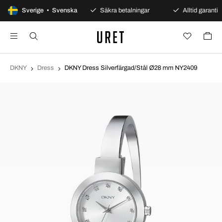
100 dagars öppet köp
Sverige • Svenska
Säkra betalningar
Alltid garanti
DKNY
Dress
DKNY Dress Silverfärgad/Stål Ø28 mm NY2409