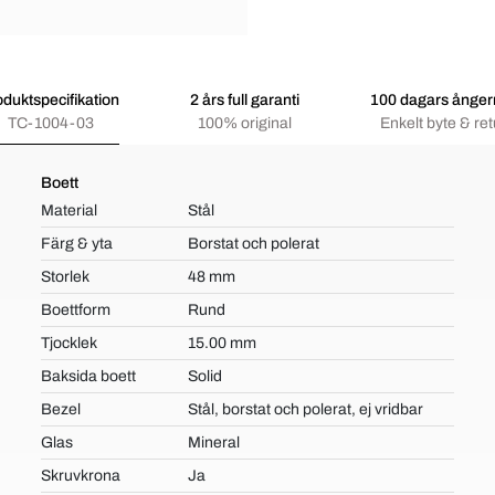
oduktspecifikation
2 års full garanti
100 dagars ångerr
TC-1004-03
100% original
Enkelt byte & ret
Boett
Material
Stål
Färg & yta
Borstat och polerat
Storlek
48 mm
Boettform
Rund
Tjocklek
15.00 mm
Baksida boett
Solid
Bezel
Stål, borstat och polerat, ej vridbar
Glas
Mineral
Skruvkrona
Ja