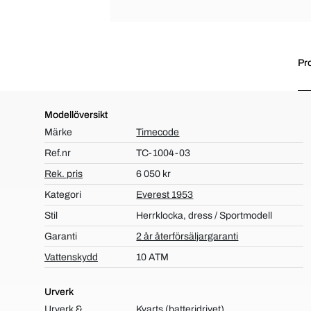
Pr
Modellöversikt
Märke
Timecode
Ref.nr
TC-1004-03
Rek. pris
6 050 kr
Kategori
Everest 1953
Stil
Herrklocka, dress / Sportmodell
Garanti
2 år återförsäljargaranti
Vattenskydd
10 ATM
Urverk
Urverk &
Kvarts (batteridrivet)