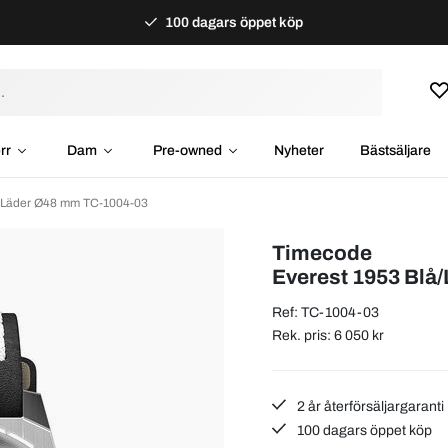
100 dagars öppet köp
rr
Dam
Pre-owned
Nyheter
Bästsäljare
å/Läder Ø48 mm TC-1004-03
Timecode
Everest 1953 Blå
Ref: TC-1004-03
Rek. pris: 6 050 kr
2 år återförsäljargaranti
100 dagars öppet köp