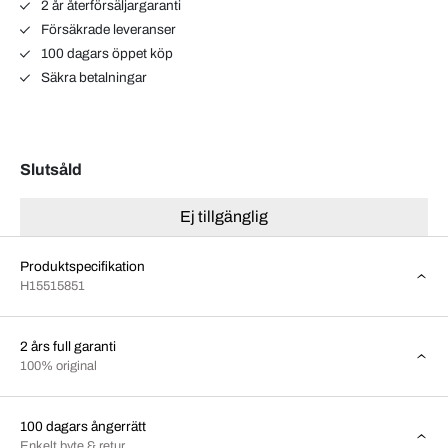
2 år återförsäljargaranti
Försäkrade leveranser
100 dagars öppet köp
Säkra betalningar
Slutsåld
Ej tillgänglig
Produktspecifikation
H15515851
2 års full garanti
100% original
100 dagars ångerrätt
Enkelt byte & retur