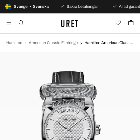
100 dagars öppet köp
Sverige • Svenska
Säkra betalningar
Alltid garanti
Hamilton
American Classic Flintridge
Hamilton American Classic Flintridge Silverfärgad/Läder H15515851