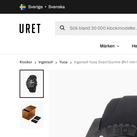
Sverige • Svenska
Märken
He
Klockor
Ingersoll
Yuca
Ingersoll Yuca Svart/Gummi Ø47 mm