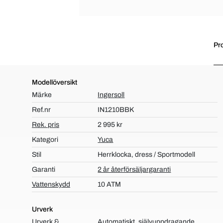
Pr
Modellöversikt
Märke
Ingersoll
Ref.nr
IN1210BBK
Rek. pris
2 995 kr
Kategori
Yuca
Stil
Herrklocka, dress / Sportmodell
Garanti
2 år återförsäljargaranti
Vattenskydd
10 ATM
Urverk
Urverk &
Automatiskt, självuppdragande