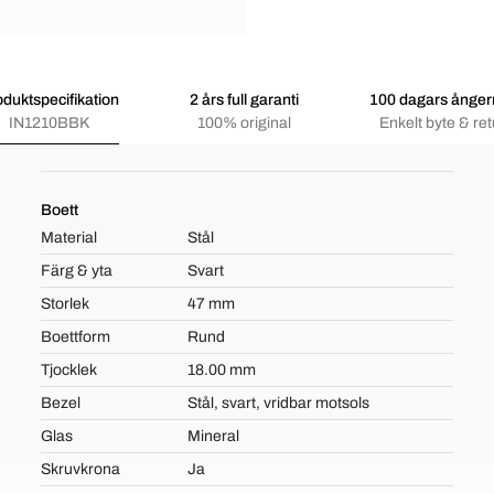
oduktspecifikation
2 års full garanti
100 dagars ångerr
IN1210BBK
100% original
Enkelt byte & ret
Boett
Material
Stål
Färg & yta
Svart
Storlek
47 mm
Boettform
Rund
Tjocklek
18.00 mm
Bezel
Stål, svart, vridbar motsols
Glas
Mineral
Skruvkrona
Ja