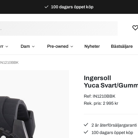
100 dagars öppet köp
rr
Dam
Pre-owned
Nyheter
Bästsäljare
 IN1210BBK
Ingersoll
Yuca Svart/Gum
Ref: IN1210BBK
Rek. pris: 2 995 kr
2 år återförsäljargaranti
100 dagars öppet köp