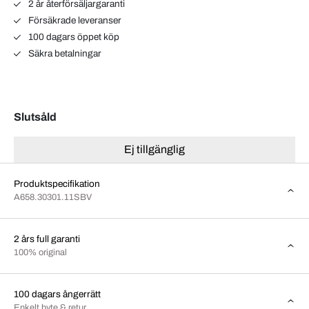
2 år återförsäljargaranti
Försäkrade leveranser
100 dagars öppet köp
Säkra betalningar
Slutsåld
Ej tillgänglig
Produktspecifikation
A658.30301.11SBV
2 års full garanti
100% original
100 dagars ångerrätt
Enkelt byte & retur