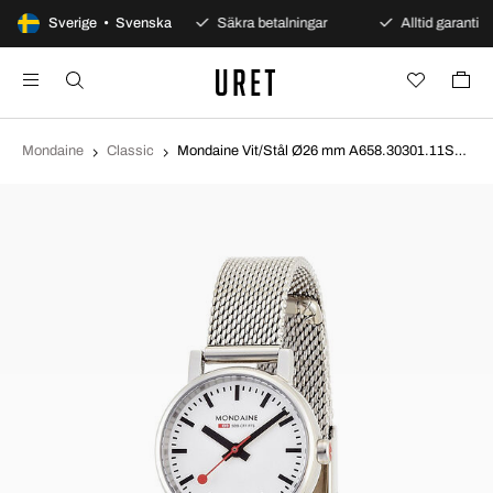
100 dagars öppet köp
Sverige • Svenska
Säkra betalningar
Alltid garanti
Mondaine
Classic
Mondaine Vit/Stål Ø26 mm A658.30301.11SBV