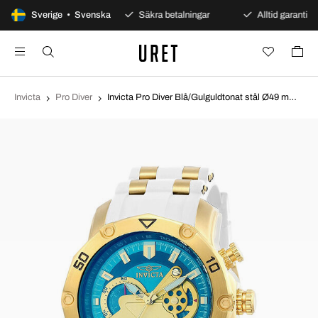
100 dagars öppet köp
Sverige • Svenska
Säkra betalningar
Alltid garanti
Invicta
Pro Diver
Invicta Pro Diver Blå/Gulguldtonat stål Ø49 mm 23423