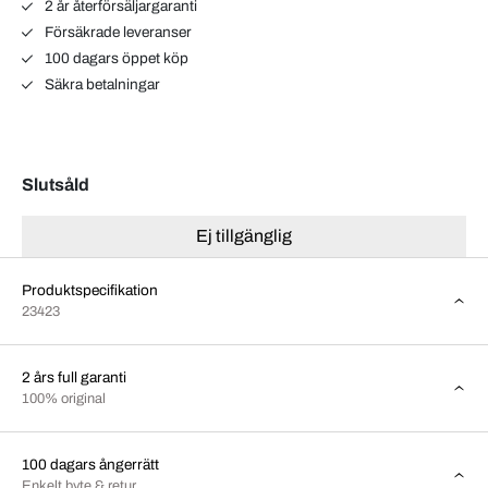
2 år återförsäljargaranti
Försäkrade leveranser
100 dagars öppet köp
Säkra betalningar
Slutsåld
Ej tillgänglig
Produktspecifikation
23423
2 års full garanti
100% original
100 dagars ångerrätt
Enkelt byte & retur