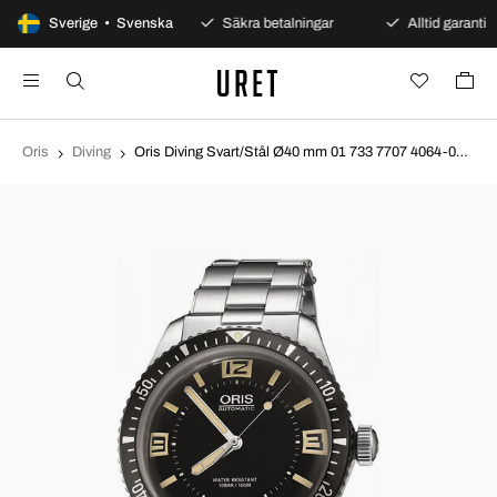
100 dagars öppet köp
Sverige • Svenska
Säkra betalningar
Alltid garanti
Oris
Diving
Oris Diving Svart/Stål Ø40 mm 01 733 7707 4064-07 8 20 18