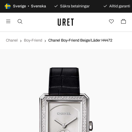
100 dagars öppet köp
Sverige • Svenska
Säkra betalningar
Alltid garanti
Chanel
Boy-Friend
Chanel Boy-Friend Beige/Läder H4472