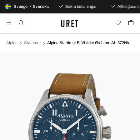
100 dagars öppet köp
Sverige • Svenska
Säkra betalningar
Alltid garanti
Alpina
Startimer
Alpina Startimer Blå/Läder Ø44 mm AL-372N4S6