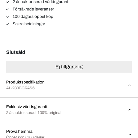
2 år auktoriserad världsgaranti
Försäkrade leveranser
100 dagars öppet köp
Säkra betalningar
Slutsåld
Ej tillgänglig
Produktspecifikation
AL-280BGR4S6
Exklusiv världsgaranti
2 år auktoriserad, 100% original
Prova hemma!
Öppet köp i 100 dagar