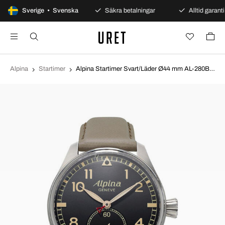
100 dagars öppet köp
Sverige • Svenska
Säkra betalningar
Alltid garanti
Alpina
Startimer
Alpina Startimer Svart/Läder Ø44 mm AL-280BGR4S6