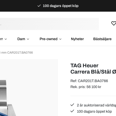
100 dagars öppet köp
rr
Dam
Pre-owned
Nyheter
Bästsäljare
Ø43 mm CAR201T.BA0766
TAG Heuer
Carrera Blå/Stål
Ref: CAR201T.BA0766
Rek. pris: 56 100 kr
2 år auktoriserad världs
100 dagars öppet köp