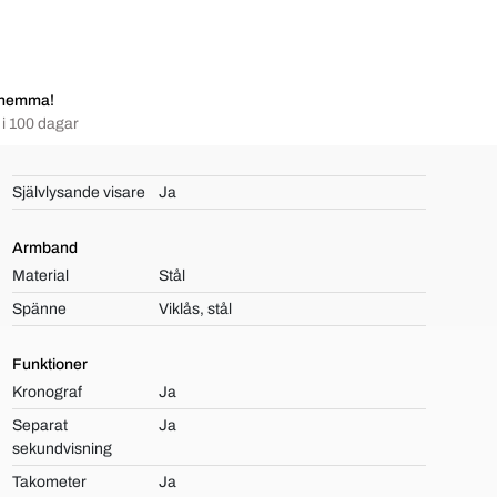
 hemma!
i 100 dagar
Självlysande visare
Ja
Armband
Material
Stål
Spänne
Viklås, stål
Funktioner
Kronograf
Ja
Separat
Ja
sekundvisning
Takometer
Ja