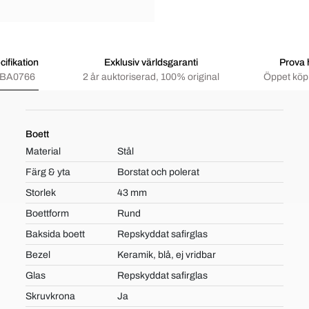
ifikation
Exklusiv världsgaranti
Prova
.BA0766
2 år auktoriserad, 100% original
Öppet köp 
Boett
Material
Stål
Färg & yta
Borstat och polerat
Storlek
43 mm
Boettform
Rund
Baksida boett
Repskyddat safirglas
Bezel
Keramik, blå, ej vridbar
Glas
Repskyddat safirglas
Skruvkrona
Ja