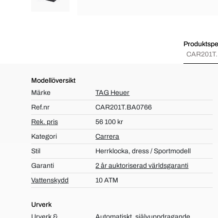
Produktspec
CAR201T
Modellöversikt
Märke
TAG Heuer
Ref.nr
CAR201T.BA0766
Rek. pris
56 100 kr
Kategori
Carrera
Stil
Herrklocka, dress / Sportmodell
Garanti
2 år auktoriserad världsgaranti
Vattenskydd
10 ATM
Urverk
Urverk &
Automatiskt, självuppdragande