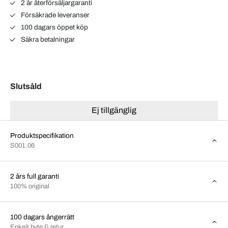
2 år återförsäljargaranti
Försäkrade leveranser
100 dagars öppet köp
Säkra betalningar
Slutsåld
Ej tillgänglig
Produktspecifikation
S001.06
2 års full garanti
100% original
100 dagars ångerrätt
Enkelt byte & retur