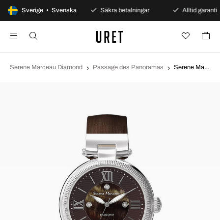
100 dagars öppet köp
Sverige • Svenska
Säkra betalningar
Alltid garanti
Serene Marceau Diamond
Passage des Panoramas
Serene Marceau Diamond Passage des Panoramas Brun/Läder Ø32 mm S001.06