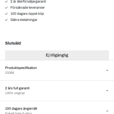
2 år återförsäljargaranti
Försäkrade leveranser
100 dagars öppet köp
Säkra betalningar
Slutsåld
Ej tillgänglig
Produktspecifikation
23368
2 års full garanti
100% original
100 dagars ångerrätt
Enkelt byte & retur