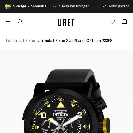
100 dagars öppet köp
Sverige • Svenska
Säkra betalningar
Alltid garanti
Invicta
I-Force
Invicta I-Force Svart/Läder Ø51 mm 23368