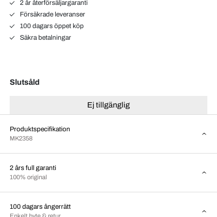
2 år återförsäljargaranti
Försäkrade leveranser
100 dagars öppet köp
Säkra betalningar
Slutsåld
Ej tillgänglig
Produktspecifikation
MK2358
2 års full garanti
100% original
100 dagars ångerrätt
Enkelt byte & retur