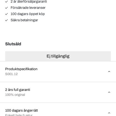
2 år återförsäljargaranti
Försäkrade leveranser
100 dagars öppet köp
Säkra betalningar
Slutsåld
Ej tillgänglig
Produktspecifikation
S001.12
2 års full garanti
100% original
100 dagars ångerrätt
Enkelt byte & retur