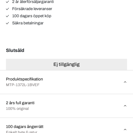
2 år återförsäljargaranti
Försäkrade leveranser
100 dagars öppet köp
Säkra betalningar
Slutsåld
Ej tillgänglig
Produktspecifikation
MTP-1372L-1BVEF
2 års full garanti
100% original
100 dagars ångerrätt
Enkelt byte & retur