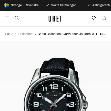
100 dagars öppet köp
Sverige • Svenska
Säkra betalningar
Alltid garanti
Casio
Collection
Casio Collection Svart/Läder Ø43 mm MTP-1372L-1BVEF