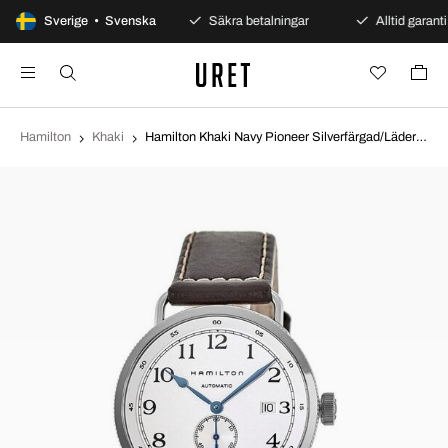
100 dagars öppet köp
Sverige • Svenska
Säkra betalningar
Alltid garanti
Hamilton
Khaki
Hamilton Khaki Navy Pioneer Silverfärgad/Läder Ø40 mm H78465553