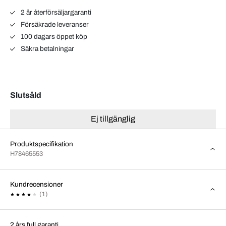
2 år återförsäljargaranti
Försäkrade leveranser
100 dagars öppet köp
Säkra betalningar
Slutsåld
Ej tillgänglig
Produktspecifikation
H78465553
Kundrecensioner
(1)
2 års full garanti