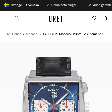
100 dagars öppet köp
Sverige • Svenska
Säkra betalningar
Alltid garanti
TAG Heuer
Monaco
TAG Heuer Monaco Calibre 12 Automatic Chronograph Steve McQeen Blå/Läder 39x39 mm CAW2111.FC6183