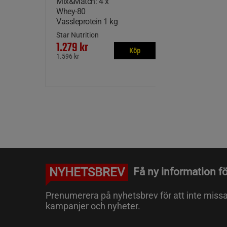
Mix&Match: 4 x
Whey-80
Vassleprotein 1 kg
Star Nutrition
1.279 kr
Köp
1.596 kr
NYHETSBREV
Få ny information fö
Prenumerera på nyhetsbrev för att inte miss
kampanjer och nyheter.