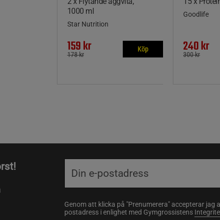
2 x Flytande äggvita,
15 x Protei
1000 ml
Goodlife
Star Nutrition
159 kr
240 kr
Köp
178 kr
300 kr
rst!
a
Genom att klicka på "Prenumerera" accepterar jag 
postadress i enlighet med Gymgrossistens
Integrit