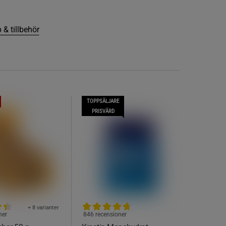
 & tillbehör
TOPPSÄLJARE
PRISVÄRD
+ 8 varianter
ner
846 recensioner