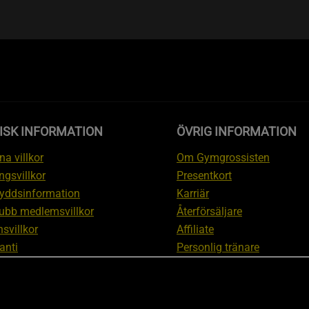
ISK INFORMATION
ÖVRIG INFORMATION
a villkor
Om Gymgrossisten
ngsvillkor
Presentkort
yddsinformation
Karriär
ubb medlemsvillkor
Återförsäljare
svillkor
Affiliate
anti
Personlig tränare
ation om ångerrätt och
Rabattkod
ation
Redaktionell policy
nställningar
Sitemap