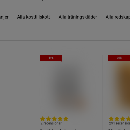
njer
Alla kosttillskott
Alla träningskläder
Alla redskap
11%
20%
2 recensioner
291 recensio