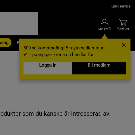
Kundservice
Varukorg
Min profil
oäng
Kampanjer
Outlet
Nyheter
Varumärken
500 välkomstpoäng för nya medlemmar
✔ 1 poäng per krona du handlar för
Logga in
Bli medlem
rodukter som du kanske är intresserad av.