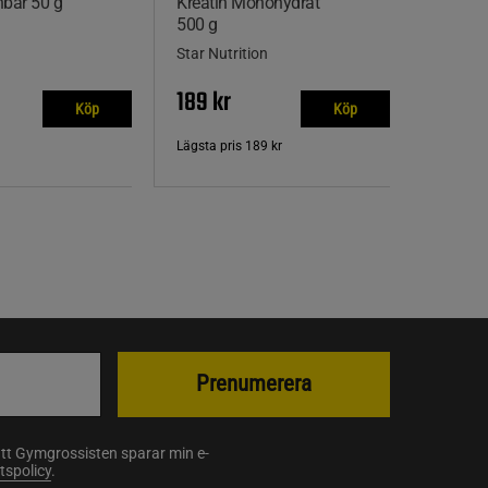
nbar 50 g
Kreatin Monohydrat
500 g
Star Nutrition
189 kr
Köp
Köp
Lägsta pris
189 kr
Prenumerera
att Gymgrossisten sparar min e-
etspolicy
.