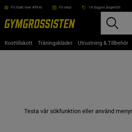
Hoppa till innehållet
Fri frakt över 499 kr
Fri retur
14 dagars ångerrätt
Kosttillskott
Träningskläder
Utrustning & Tillbehör
Testa vår sökfunktion eller använd menyn