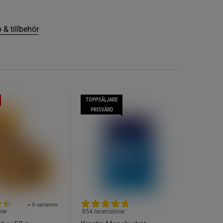
 & tillbehör
TOPPSÄLJARE
PRISVÄRD
+ 8 varianter
ner
854 recensioner