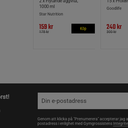
2 x Flytande äggvita,
15 x Protei
1000 ml
Goodlife
Star Nutrition
159 kr
240 kr
Köp
178 kr
300 kr
rst!
a
Genom att klicka på "Prenumerera" accepterar jag 
postadress i enlighet med Gymgrossistens
Integrit