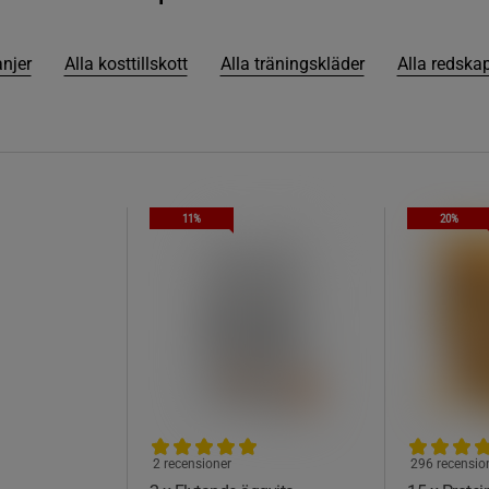
njer
Alla kosttillskott
Alla träningskläder
Alla redskap
11%
20%
2 recensioner
296 recensio