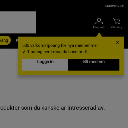
Kundservice
Varukorg
Min profil
oäng
Kampanjer
Outlet
Nyheter
Varumärken
500 välkomstpoäng för nya medlemmar
✔ 1 poäng per krona du handlar för
Logga in
Bli medlem
rodukter som du kanske är intresserad av.