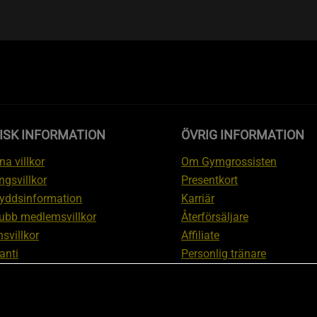
ISK INFORMATION
ÖVRIG INFORMATION
a villkor
Om Gymgrossisten
ngsvillkor
Presentkort
yddsinformation
Karriär
ubb medlemsvillkor
Återförsäljare
svillkor
Affiliate
anti
Personlig tränare
ation om ångerrätt och
Rabattkod
ation
Redaktionell policy
nställningar
Sitemap