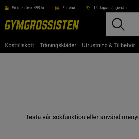
Hoppa till innehållet
Fri frakt över 499 kr
Fri retur
14 dagars ångerrätt
Kosttillskott
Träningskläder
Utrustning & Tillbehör
Testa vår sökfunktion eller använd menyn