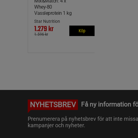
Mix&Match: 4 x
Whey-80
Vassleprotein 1 kg
Star Nutrition
1.279 kr
Köp
1.596 kr
NYHETSBREV
Få ny information fö
Prenumerera på nyhetsbrev för att inte miss
kampanjer och nyheter.