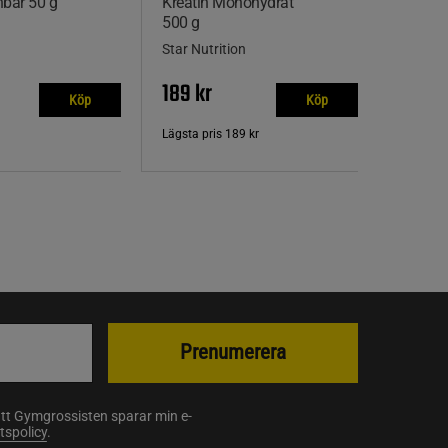
nbar 50 g
Kreatin Monohydrat
500 g
Star Nutrition
189 kr
Köp
Köp
Lägsta pris
189 kr
Prenumerera
att Gymgrossisten sparar min e-
etspolicy
.