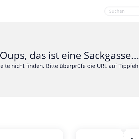
euge
Gaming & Spielzeug
Sport & Freizeit
Garten, Haushalt & Tiere
Urlaub & Reise
Oups, das ist eine Sackgasse..
Gesundheit & Beauty
eite nicht finden. Bitte überprüfe die URL auf Tippfehl
Mobilfunk & Internet
Mode & Accessoires
Shopping
Sonstiges