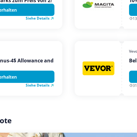
Parks zum Preis von 2!
10%
erhalten
Siehe Details
13
Vevo
onus-4$ Allowance and
Bel
erhalten
Siehe Details
31
ote