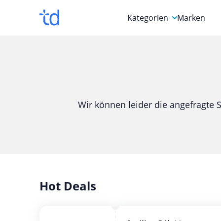
Kategorien
Marken
Auto, Motorrad & Werkz
Blumen & Geschenke
Bücher & Magazine
Wir können leider die angefragte S
Computer & Elektronik
Entertainment & Media
Essen & Trinken
Foto, Druck & Büro
Hot Deals