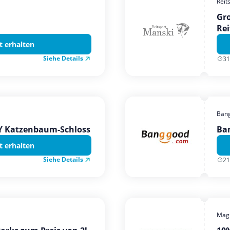
Reit
Gro
Rei
t erhalten
Siehe Details
31
Ban
TY Katzenbaum-Schloss
Ba
t erhalten
Siehe Details
21
Magi